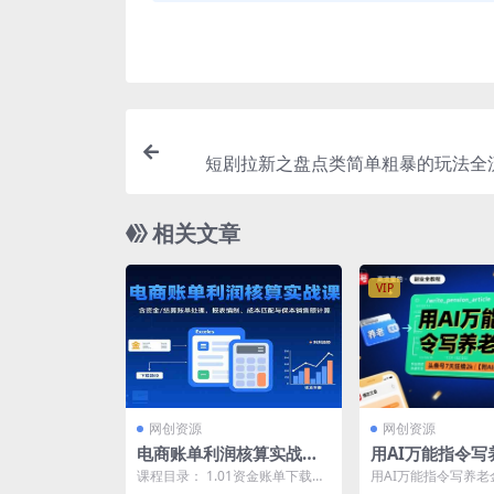
短剧拉新之盘点类简单粗暴的玩法全
课，小白也
相关文章
VIP
网创资源
网创资源
电商账单利润核算实战
用AI万能指令写
课：含资金/结算账单处
头条号7天狂撸2
课程目录： 1.01资金账单下载路
用AI万能指令写养老
理，报表编制、成本匹配
指令】
径 1.02资金账报表编制 1.03认识
天狂撸2k【附AI指令