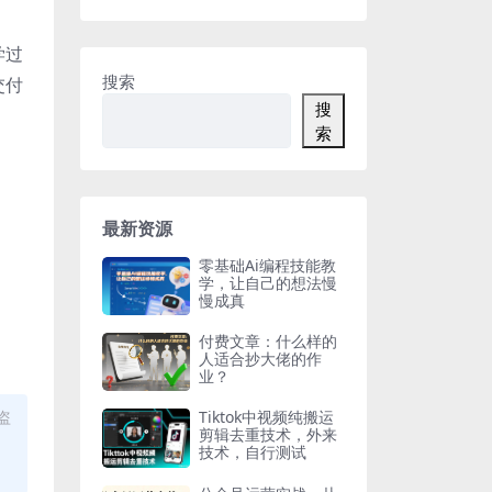
学过
搜索
交付
搜
索
最新资源
零基础Ai编程技能教
学，让自己的想法慢
慢成真
付费文章：什么样的
人适合抄大佬的作
业？
盗
Tiktok中视频纯搬运
剪辑去重技术，外来
技术，自行测试