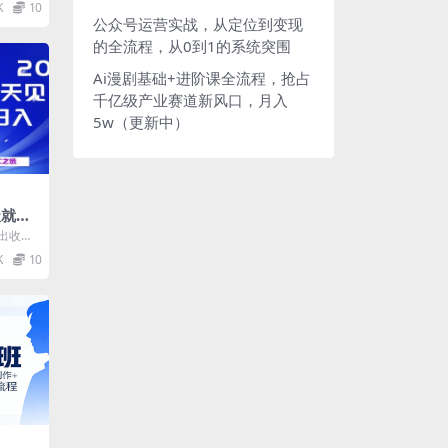
K
10
.
公众号运营实战，从定位到变现
的全流程，从0到1的系统突围
Ai漫剧基础+进阶课全流程，抢占
千亿级产业赛道新风口，月入
5w（更新中）
天就能
你，
出收
【揭
副业的
K
10
.