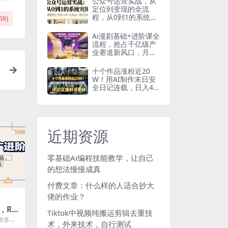
公众号运营实战，从
定位到变现的全流
程，从0到1的系统突
59
)
围
Ai漫剧基础+进阶课全
流程，抢占千亿级产
业赛道新风口，月入
5w（更新中）
十个作品涨粉近20
W！用AI制作末日安
全日记连载，日入4
位数，评论区爆肝求
更新（附详细步骤）
近期资源
零基础Ai编程技能教学，让自己
的想法慢慢成真
付费文章：什么样的人适合抄大
佬的作业？
，RO
Tiktok中视频纯搬运剪辑去重技
、诊断
拼多多
术，外来技术，自行测试
9月）
始带你做