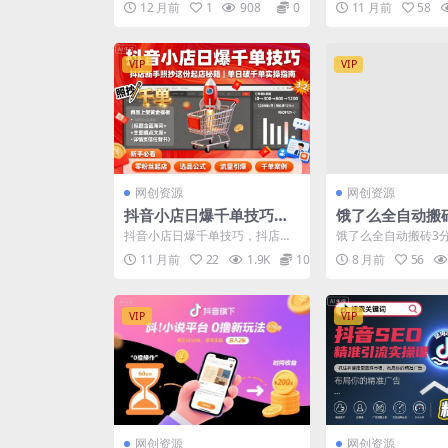
12 月前
1
908
0
11 月前
58
资金账...
绍： 大家好，我...
与保本销售额计算
VIP
VIP
网创资源
网创资源
抖音小店日爆千单技巧，
饿了么全自动搬
抖店新手照抄这份起店秘
单，一单2-5米
抖音小店日爆千单技巧，抖店新
饿了么全自动搬砖3
籍，单日破千单
量无需人工【揭
手照抄这份起店秘籍，单日破千
单2-5米可矩阵可批
11 月前
22
1.9K
10
8 月前
56
单 课程内容： 1.抖音...
【揭秘】 项目介绍：..
VIP
VIP
网创资源
网创资源