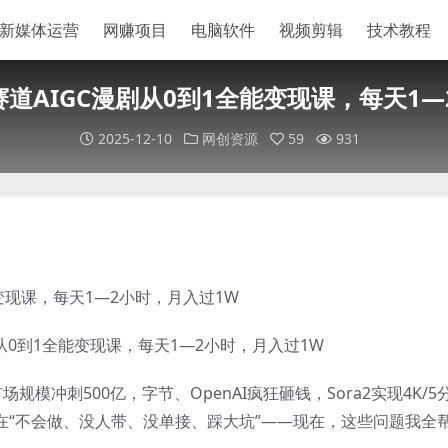
新媒体运营
网赚项目
电脑软件
视频剪辑
技术教程
赛道AIGC漫剧从0到1全能变现课，每天1
2025-12-10
网创资源
59
931
能变现课，每天1—2小时，月入过1W
场规模冲刺500亿，字节、OpenAI疯狂砸钱，Sora2实现4K/5
在“不会做、没人带、没单接、踩大坑”——现在，这些问题我全