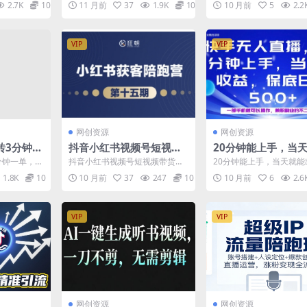
2.7K
10
11 月前
37
1.9K
10
10 月前
5
2.2
学 项目简介：最...
好拼多多，让日销千单可..
VIP
VIP
网创资源
网创资源
砖3分钟一
抖音小红书视频号短视频
20分钟能上手，当
可矩阵可批
带货与直播变现(11-18期),
出收益，不賺钱我赔
分钟一单，一
抖音小红书视频号短视频带货与
20分钟能上手，当天就能
秘】
打造爆款内容，实现高效
兼职副业的不二之选
量无需人工
直播变现(11-18期),打造爆款内
益，不賺钱我赔你，兼职
1.8K
10
10 月前
37
247
10
10 月前
6
2.6
.
容，实现高效变现...
不二之选【揭秘】 项目揭..
变现（更新）
秘】
VIP
VIP
网创资源
网创资源