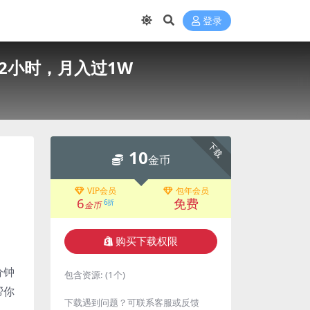
登录
—2小时，月入过1W
下载
10
金币
VIP会员
包年会员
6
免费
6折
金币
购买下载权限
分钟
包含资源:
(1个)
帮你
下载遇到问题？可联系客服或反馈