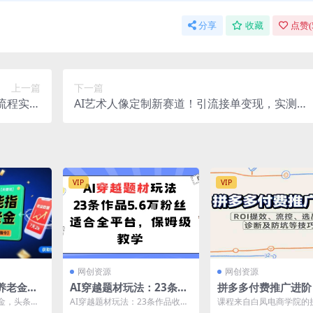
分享
收藏
点赞(
上一篇
下一篇
流程实操
AI艺术人像定制新赛道！引流接单变现，实测日
能轻松做
入8张+，小白也能复制
VIP
VIP
网创资源
网创资源
养老金，
AI穿越题材玩法：23条作
拼多多付费推广进阶
k【附AI
品收获5.6W粉丝适合全平
I提效、流控、选品
金，头条号7
AI穿越题材玩法：23条作品收获
课程来自白凤电商学院的
台，保姆级教学
及防坑等技巧（更新
】 项目介
5.6W粉丝适合全平台，保姆级教
日销千单训练营。从0开