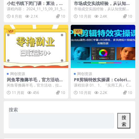
小红书线下闭门课：算法，爆
市场成交实战经验，从认知觉
款，变现全攻略，三天升级运
醒到实操落地，快速掌握市场
课程内容： 2024_11_15_09_31_5
市场成交实战经验，从认知觉醒到
营体系
开拓与成交核心能力
9.mp3 2024_11_15...
实操落地，快速掌握市场开拓与成
8 月前
2.1K
10
10 月前
2.4K
10
交核心能力 课程介绍...
VIP
VIP
网创资源
网创资源
闲鱼零撸薅羊毛，官方活动，
PR剪辑特效实操课：Colorist
拉人进群0.6-1.2元一个，进群
a调色+BBC字幕+RG特效，多
闲鱼零撸薅羊毛，官方活动，拉人
课程目录 01、1、『实用工具』Col
就给。
风格短片剪辑包装
进群0.6-1.2元一个，进群就给。 今
orista换个思路掌握不一样的高级调
11 月前
456
10
10 月前
2.2K
10
天分享的是...
色方...
搜索
搜
索