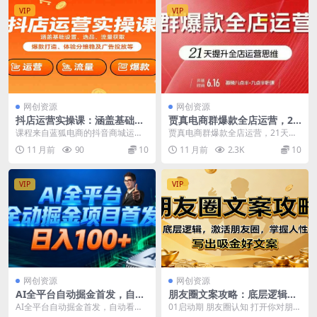
VIP
VIP
网创资源
网创资源
抖店运营实操课：涵盖基础设
贾真电商群爆款全店运营，21
置、选品、流量获取、爆款打
天提升全店运营思维，起店、
课程来自蓝狐电商的抖音商城运营
贾真电商群爆款全店运营，21天提
造、体验分维稳及广告投放等
全店运营爆款不断
课程，猜你喜欢入池，商城搜索商
升全店运营思维，起店、全店运营
11 月前
90
10
11 月前
2.3K
10
城推荐人群标签覆盖。...
爆款不断 课程4大...
VIP
VIP
网创资源
网创资源
AI全平台自动掘金首发，自动
朋友圈文案攻略：底层逻辑，
看广告日入100+
激活朋友圈，掌握人性，写出
AI全平台自动掘金首发，自动看广
01启动期 朋友圈认知 打开你对朋友
吸金好文案