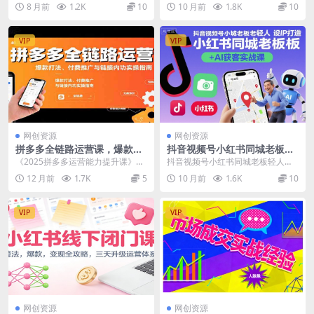
告日入100+ 项目介绍： 今天给大
圈的新世界 朋友圈用途 让你知道朋
8 月前
1.2K
10
10 月前
1.8K
10
家带来一期A...
友圈文案收...
VIP
VIP
网创资源
网创资源
拼多多全链路运营课，爆款打
抖音视频号小红书同城老板轻
法、付费推广与链接内功实操
人设IP打造+AI获客实战课，
《2025拼多多运营能力提升课》是
抖音视频号小红书同城老板轻人设I
指南
人设打造-算法拆解-拍摄剪辑-
一门系统化提升拼多多平台运营能
P打造+AI获客实战课，人设打造-算
12 月前
1.7K
5
10 月前
1.6K
10
内容运营-AI创作
力的实战课程，涵...
法拆解-拍摄...
VIP
VIP
网创资源
网创资源