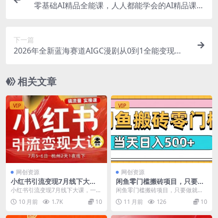
零基础AI精品全能课，人人都能学会的AI精品课，
学会AI拥抱时代
下一篇
2026年全新蓝海赛道AIGC漫剧从0到1全能变现
课，每天1—2小时，月入过1W
相关文章
VIP
VIP
网创资源
网创资源
小红书引流变现7月线下大
闲鱼零门槛搬砖项目，只要做
课，一次性讲透小红书笔记、
就能够挣钱，一天可以3张
小红书引流变现7月线下大课，一次
闲鱼零门槛搬砖项目，只要做就能
矩阵、投放、引流、转化的全
性讲透小红书笔记、矩阵、投放、
够挣钱，一天可以3张 项目介绍：
10 月前
1.7K
10
11 月前
126
10
流程SOP
引流、转化的全流程...
闲鱼这个项目比较...