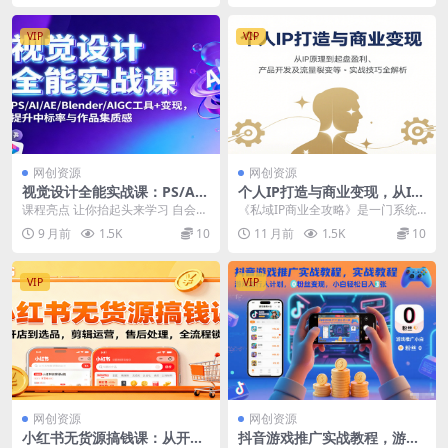
VIP
VIP
网创资源
网创资源
视觉设计全能实战课：PS/AI/
个人IP打造与商业变现，从IP
AE/Blender/AIGC工具+变
原理到起盘盈利、产品开发及
课程亮点 让你抬起头来学习 自会告
《私域IP商业全攻略》是一门系统
现，提升中标率与作品集质感
流量裂变等实战技巧全解析
诉你市场行情：平面、品牌、3D、
化个人品牌商业变现的实战课程，
9 月前
1.5K
10
11 月前
1.5K
10
动画、游戏、模...
涵盖从品牌定位到高...
VIP
VIP
网创资源
网创资源
小红书无货源搞钱课：从开店
抖音游戏推广实战教程，游戏