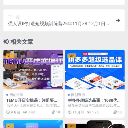
张，制作轻松，稳定出单
下一篇
强人设IP打造短视频训练营25年11月28-12月1日，
营销+文案+成交，做短视频必备
相关文章
VIP
VIP
网创资源
网创资源
TEMU开店实操课：注册要
拼多多超级选品课：1688优质
点、核心经验、上链接、妙手
货源，多类型选品法，选对品
TEMU开店课程覆盖从入门到实操
拼多多选品爆单实战课‌是2025年最
绑定、发货贴标、预约快递流
+技术，轻松盈利
全流程，适合零基础创业者快速上
新高阶运营课程，涵盖选品策略+货
9 月前
1.4K
10
11 月前
1.2K
10
程
手。从店铺注册注意...
源管控+利润...
VIP
VIP