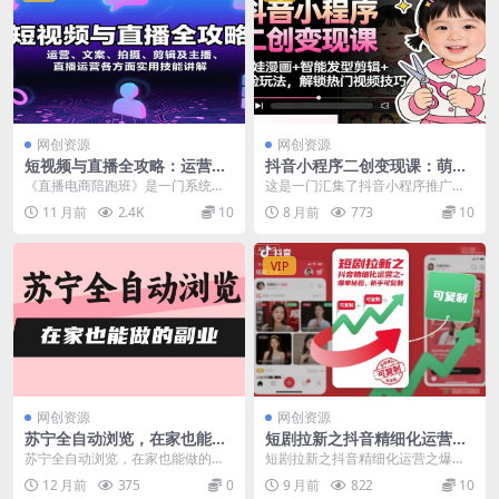
网创资源
网创资源
短视频与直播全攻略：运营、
抖音小程序二创变现课：萌娃
文案、拍摄、剪辑及主播、直
漫画+智能发型剪辑+换脸玩
《直播电商陪跑班》是一门系统化
这是一门汇集了抖音小程序推广领
播运营各方面实用技能讲解
法，解锁热门视频技巧
直播电商全链路实战课程，涵盖从
域多种已验证爆款玩法的实战课
11 月前
2.4K
10
8 月前
773
10
账号搭建到流量变现的...
程。课程体系直接切入当...
VIP
网创资源
网创资源
苏宁全自动浏览，在家也能做
短剧拉新之抖音精细化运营之
的副业，无需人工，0风控，
爆单秘籍，新手可复制
苏宁全自动浏览，在家也能做的副
短剧拉新之抖音精细化运营之爆单
单机日入5张+，直接矩阵开干
业，无需人工，0风控，单机日入5
秘籍，新手可复制 现在短剧推广主
12 月前
375
0
9 月前
822
10
【揭秘】
张+，直接矩阵开干...
要靠给短剧APP拉...