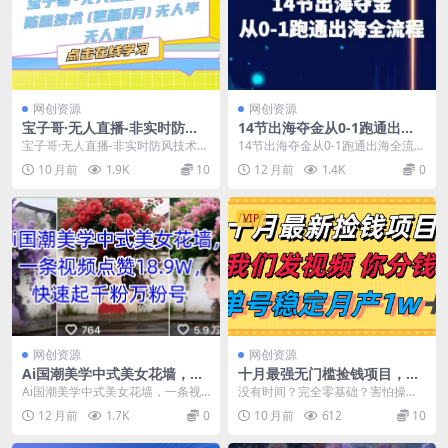
网创资源
网创资源
宝子哥·无人直播-非实时防风
14节出海夺金从0-1跑通出海
技术(更新25年9月)无人半无人
全流程-跨境电商教程
宝子哥·无人直播-非实时防风技术
14节出海夺金从0-1跑通出海全流
直播
(更新25年9月)无人半无人直播 课程
程-跨境电商教程 课程内容： 1 课程
10 月前
1.9K
10
12 月前
1.4K
0
目录： 7...
03 1...
VIP
网创资源
网创资源
Ai国潮美学中式美女花墙，一
十月最强无门槛捡钱项目，支
条视频点赞18.9W，快速起千
付宝分成代运营，我们干活，
Ai国潮美学中式美女花墙，一条视
没有时间？完全零基础？害怕操作
粉万粉号
你分钱！单号月产1w＋
频点赞18.9W，快速起千粉万粉号
复杂？这些都不是问题！ 我们推出
12 月前
1.7K
0
10 月前
612
10
项目介绍： ...
支付宝全程托管式代...