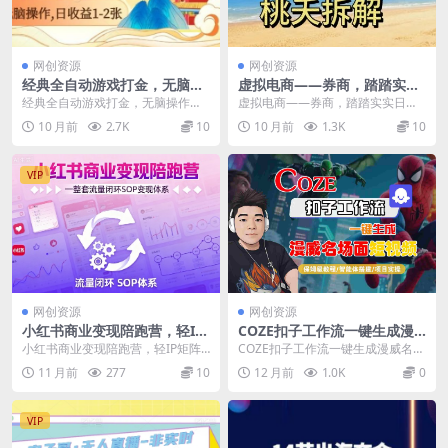
网创资源
网创资源
经典全自动游戏打金，无脑操
虚拟电商——券商，踏踏实实
作单电脑日收益1-2张，稳定
日入3-5张，我愿称之为强
经典全自动游戏打金，无脑操作单
虚拟电商——券商，踏踏实实日入3
吃排骨搬砖项目，长期可做
大，小白可入
电脑日收益1-2张，稳定吃排骨搬砖
-5张，我愿称之为强大，小白可入
10 月前
2.7K
10
10 月前
1.3K
10
【揭秘】
项目，长期可做【...
项目介绍： 券...
VIP
网创资源
网创资源
小红书商业变现陪跑营，轻IP
COZE扣子工作流一键生成漫
矩阵 私域获客 聚光投流，一
威名场面短视频，保姆级教程-
小红书商业变现陪跑营，轻IP矩阵
COZE扣子工作流一键生成漫威名场
整套流量闭环SOP变现体系
智能体搭建-项目实操
私域获客 聚光投流，一整套流量闭
面短视频，保姆级教程-智能体搭建-
11 月前
277
10
12 月前
1.0K
0
环SOP变现体...
项目实操 项...
VIP