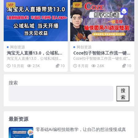
VIP
VIP
网创资源
网创资源
淘宝无人直播13.0，公域私域
Coze扣子智能体工作流一键生
技术，不封号，不违规布局下
成“仙侠国风AI动漫短剧“视
淘宝无人直播13.0，公域私域技
Coze扣子智能体工作流一键生成“仙
半年旺季赛道，日入1K+（独
频，全流程保姆级教学
术，不封号，不违规布局下半年旺
侠国风AI动漫短剧“视频，全流程保
10 月前
2.5K
10
8 月前
2.6K
10
家技术）【揭秘】
季赛道，日入1K+...
姆级教学 ...
搜索
搜
索
最新资源
零基础Ai编程技能教学，让自己的想法慢慢成真