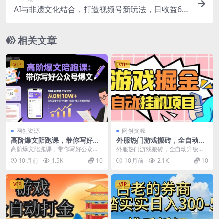
AI与非遗文化结合，打造视频号新玩法，日收益6
张，制作轻松，稳定出单
相关文章
VIP
VIP
网创资源
网创资源
高阶爆文陪跑课，带你写好公
外服热门游戏搬砖，全自动升
众号爆文
级打金无脑操作，月入过1W
高阶爆文陪跑课，带你写好公众号
外服热门游戏搬砖，全自动升级打
+，长期稳定副业好项目【揭
爆文 课程内容： 1、进阶1:如何追
金无脑操作，月入过1W+，长期稳
10 月前
1.5K
10
10 月前
2.1K
10
秘】
故事+热点，产...
定副业好项目【揭秘...
VIP
VIP